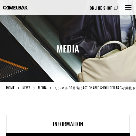
ONLINE SHOP
MEDIA
HOME
NEWS
MEDIA
リンネル 10月号にACTIONABLE SHOULDER BAGが
INFORMATION